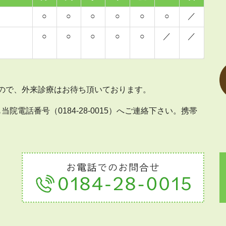
○
○
○
○
○
○
／
○
○
○
○
○
／
／
ますので、外来診療はお待ち頂いております。
も当院電話番号（
0184-28-0015
）へご連絡下さい。携帯