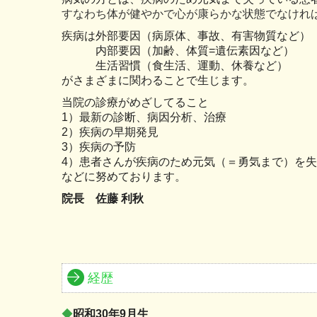
すなわち体が健やかで心が康らかな状態でなけれ
疾病は外部要因（病原体、事故、有害物質など）
内部要因（加齢、体質=遺伝素因など）
生活習慣（食生活、運動、休養など）
がさまざまに関わることで生じます。
当院の診療がめざしてること
1）最新の診断、病因分析、治療
2）疾病の早期発見
3）疾病の予防
4）患者さんが疾病のため元気（＝勇気まで）を
などに努めております。
院長 佐藤 利秋
経歴
◆
昭和30年9月生