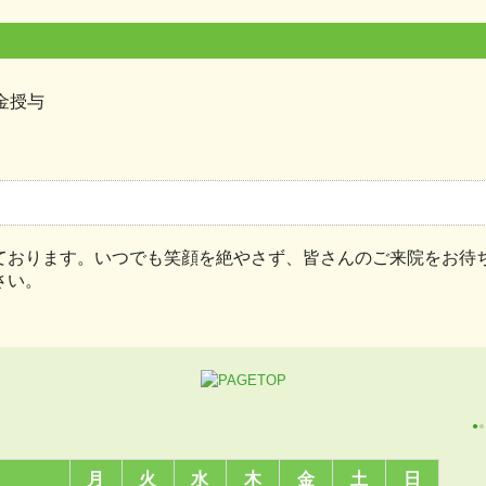
金授与
ております。いつでも笑顔を絶やさず、皆さんのご来院をお待
さい。
●
●
月
火
水
木
金
土
日