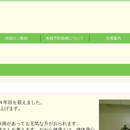
当院のご案内
各種予防接種について
交通案内
患者さんのために
院内写真紹介
1４年目を迎えました。
上げます｡
疾病があっても元気な方がおられます。
者さんを考えます。だから
健康とは、健体康心