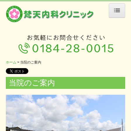
ホーム
医師のご紹介
当院のご案内
患者さんのために
ホーム
当院のご案内
院内写真紹介
各種予防接種について
当院のご案内
交通案内
リンク集
お問合せ
個人情報について