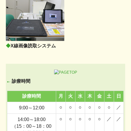
◆
X線画像読取システム
診療時間
●
●
診療時間
月
火
水
木
金
土
日
○
○
○
○
○
○
／
9:00～12:00
○
○
○
○
○
／
／
14:00～18:00
（15：00～18：00