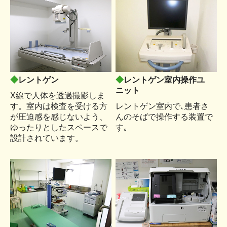
◆
レントゲン
◆
レントゲン室内操作ユ
ニット
X線で人体を透過撮影しま
す。室内は検査を受ける方
レントゲン室内で､患者さ
が圧迫感を感じないよう、
んのそばで操作する装置で
ゆったりとしたスペースで
す｡
設計されています。